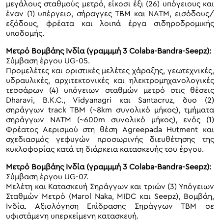
μεγάλους σταθμούς μετρό, είκοσι έξι (26) υπόγειους και
έναν (1) υπέργειο, σήραγγες ΤΒΜ και ΝΑΤΜ, εισόδους/
εξόδους, φρέατα και λοιπά έργα σιδηροδρομικής
υποδομής.
Μετρό Βομβάης Ινδία (γραμμμή 3 Colaba-Bandra-Seepz):
Σύμβαση έργου UG-05.
Προμελέτες και οριστικές μελέτες χάραξης, γεωτεχνικές,
υδραυλικές, αρχιτεκτονικές και ηλεκτρομηχανολογικές
τεσσάρων (4) υπόγειων σταθμών μετρό στις θέσεις
Dharavi, B.K.C., Vidyanagri και Santacruz, δυο (2)
σηράγγων track TBM (~8km συνολικό μήκος), τμήματα
σηράγγων ΝΑΤΜ (~600m συνολικό μήκος), ενός (1)
Φρέατος Αερισμού στη θέση Agreepada Hutment και
σχεδιασμός γεφυγών προσωρινής διευθέτησης της
κυκλοφορίας κατά τη διάρκεια κατασκευής του έργου.
Μετρό Βομβάης Ινδία (γραμμμή 3 Colaba-Bandra-Seepz):
Σύμβαση έργου UG-07.
Μελέτη και Κατασκευή Σηράγγων και τριών (3) Υπόγειων
Σταθμών Μετρό (Marol Naka, MIDC και Seepz), Βομβάη,
Ινδία. Αξιολόγηση Επίδρασης Σηράγγων ΤΒΜ σε
υφιστάμενη υπερκείμενη κατασκευή.