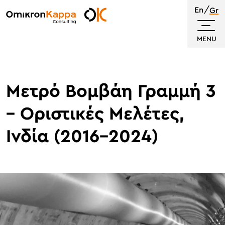
Skip
En
Gr
to
Omikron
main
Kappa
MENU
content
Μετρό Βομβάη Γραμμή 3
– Οριστικές Μελέτες,
Ινδία (2016-2024)